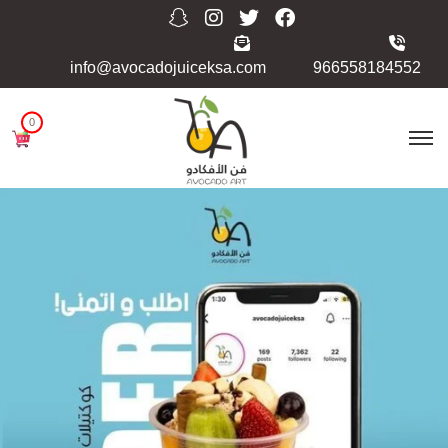
info@avocadojuiceksa.com
966558184552
0