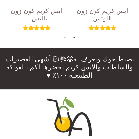
ايس كريم كون زون
ايس كريم كون زون
اللوتس
بالبس...
نضبط جوك ونعرف له🤩👌🏻 أشهى العصيرات
والسلطات والآيس كريم نحضرها لكم بالفواكه
الطبيعية ١٠٠٪؜ ♥️