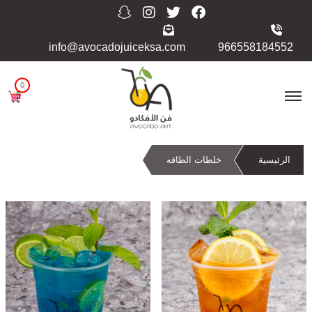
info@avocadojuiceksa.com
966558184552
0
الرئيسية
خلطات الطاقه