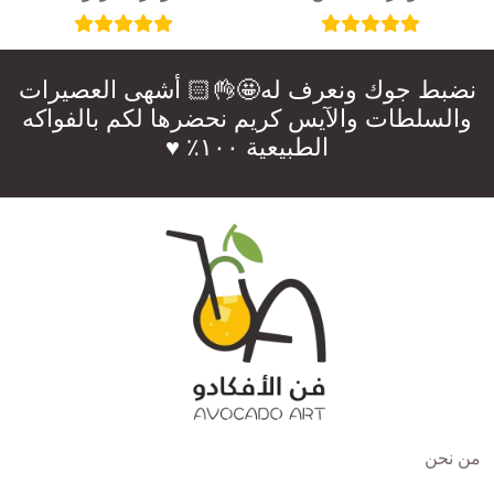
نضبط جوك ونعرف له🤩👌🏻 أشهى العصيرات
والسلطات والآيس كريم نحضرها لكم بالفواكه
الطبيعية ١٠٠٪؜ ♥️
من نحن