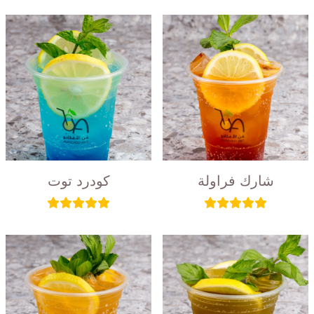
شارك فراولة
كودرد توت