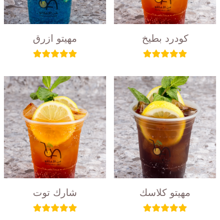
كودرد بطيخ
مهيتو ازرق
مهيتو كلاسك
شارك توت