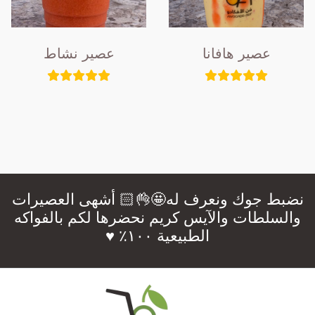
عصير هافانا
عصير نشاط
نضبط جوك ونعرف له🤩👌🏻 أشهى العصيرات
والسلطات والآيس كريم نحضرها لكم بالفواكه
الطبيعية ١٠٠٪؜ ♥️