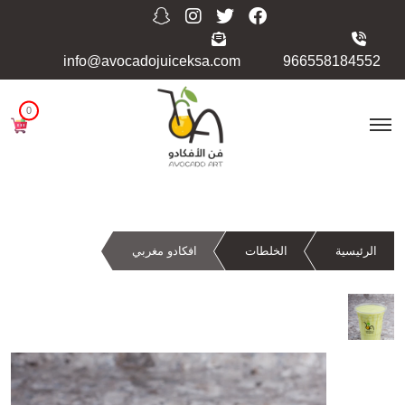
info@avocadojuiceksa.com
966558184552
0
الرئيسية
الخلطات
افكادو مغربي