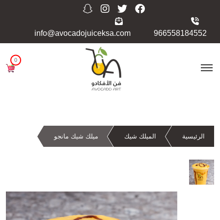
info@avocadojuiceksa.com
966558184552
0
الرئيسية
الميلك شيك
ميلك شيك مانجو