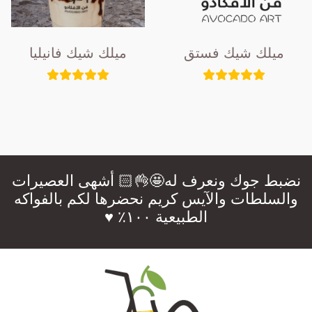
ميلك شيك فستق
ميلك شيك فانيليا
نضبط جوك ونعرف له🤩👌🏻 أشهى العصيرات
والسلطات والآيس كريم نحضرها لكم بالفواكه
الطبيعية ١٠٠٪؜ ♥️