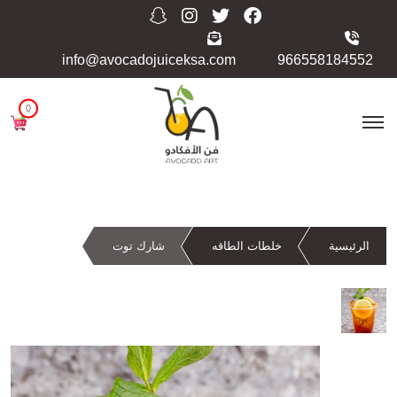
info@avocadojuiceksa.com
966558184552
0
الرئيسية
خلطات الطاقه
شارك توت