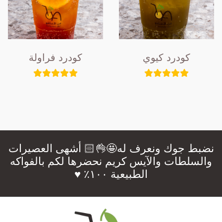
كودرد كيوي
كودرد فراولة
نضبط جوك ونعرف له🤩👌🏻 أشهى العصيرات
والسلطات والآيس كريم نحضرها لكم بالفواكه
الطبيعية ١٠٠٪؜ ♥️