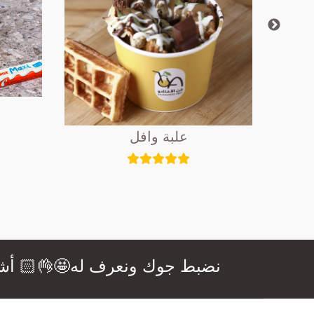
علبة وافل
نضبط جوك ونعرف له🤩👌🏻 أشهى ال