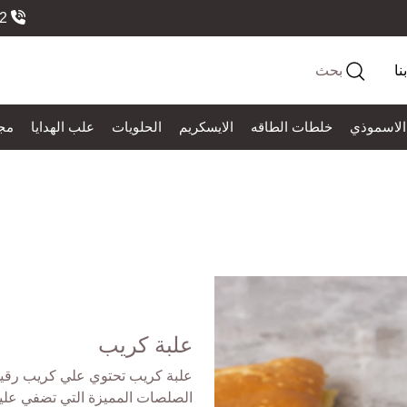
966558184552
نا
بحث
الاسموذي
خلطات الطاقه
الايسكريم
الحلويات
علب الهدايا
مج
علبة كريب
علبة كريب تحتوي علي كريب رقيق
الصلصات المميزة التي تضفي علية 