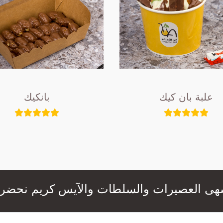
علبة بان كيك
بانكيك
عصيرات والسلطات والآيس كريم نحضرها لكم بال