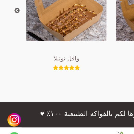
وافل نوتيلا
فواكه الطبيعية ١٠٠٪؜ ♥️