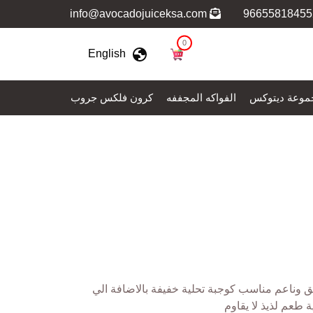
info@avocadojuiceksa.com
0
English
موعة ديتوكس
الفواكه المجففه
كرون فلكس جروب
 وناعم مناسب كوجبة تحلية خفيفة بالاضافة الي
طعم لذيذ لا يقاوم