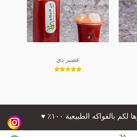
عصير دي
فواكه الطبيعية ١٠٠٪؜ ♥️