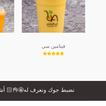
فيتامين سي
نضبط جوك ونعرف له🤩👌🏻 أشهى ال