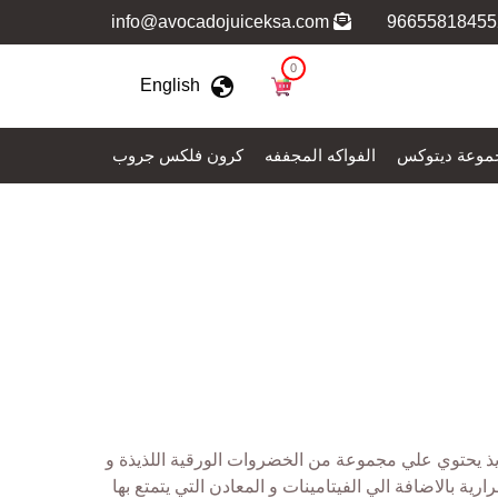
info@avocadojuiceksa.com
0
English
موعة ديتوكس
الفواكه المجففه
كرون فلكس جروب
يحتوي علي مجموعة من الخضروات الورقية اللذيذة و
ية بالاضافة الي الفيتامينات و المعادن التي يتمتع بها