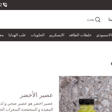
966558184552
نا
بحث
الاسموذي
خلطات الطاقه
الايسكريم
الحلويات
علب الهدايا
مج
عصير الأخضر
عصير اخضر هو عصير صحي و لذيذ 
المفيدة و المنخفضة السعرات الحرار