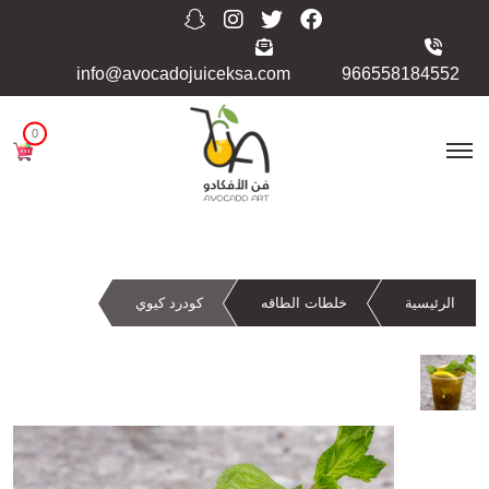
info@avocadojuiceksa.com
966558184552
0
الرئيسية
خلطات الطاقه
كودرد كيوي