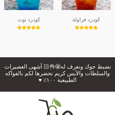
كودرد فراولة
كودرد توت
نضبط جوك ونعرف له🤩👌🏻 أشهى العصيرات
والسلطات والآيس كريم نحضرها لكم بالفواكه
الطبيعية ١٠٠٪؜ ♥️