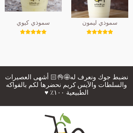
سموذي ليمون
سموذي كيوي
نضبط جوك ونعرف له🤩👌🏻 أشهى العصيرات
والسلطات والآيس كريم نحضرها لكم بالفواكه
الطبيعية ١٠٠٪؜ ♥️