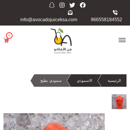
info@avocadojuiceksa.com
966558184552
0
الرئيسية
الاسموذي
سموذي بطيخ