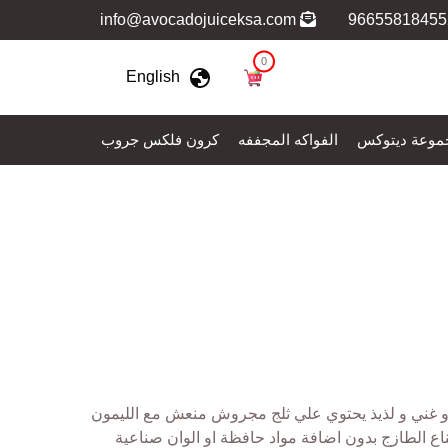
info@avocadojuiceksa.com
0
English
موعة ديتوكس
الفواكه المجففه
كرون فلكس جروب
و غني و لذيذ يحتوي علي ثلج مجروش منعش مع الليمون
ناع الطازج بدون اضافة مواد حافظة او الوان صناعية