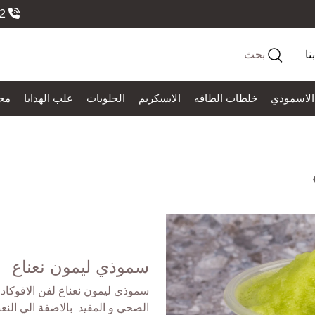
966558184552
نا
بحث
الاسموذي
خلطات الطاقه
الايسكريم
الحلويات
علب الهدايا
مج
سموذي ليمون نعناع
سموذي ليمون نعناع لفن الافوكاد
الصحي و المفيد بالاضفة الي النع