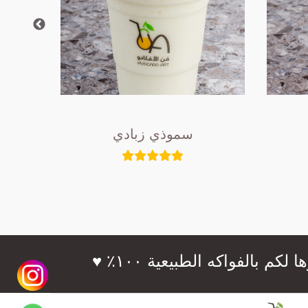
سموذي زبادي
فواكه الطبيعية ١٠٠٪؜ ♥️