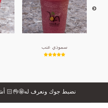
سموذي عنب
نضبط جوك ونعرف له🤩👌🏻 أشهى ال