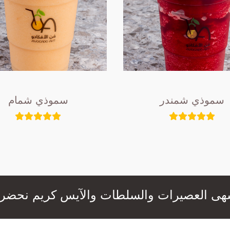
سموذي شمندر
سموذي شمام
عصيرات والسلطات والآيس كريم نحضرها لكم بال