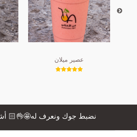
عصير ميلان
نضبط جوك ونعرف له🤩👌🏻 أشهى ال