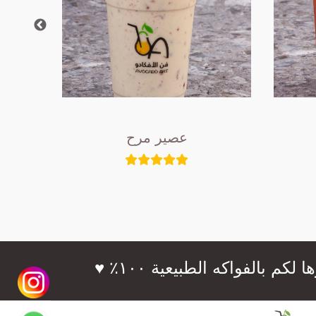
عصير مرح
فواكه الطبيعية ١٠٠٪؜ ♥️