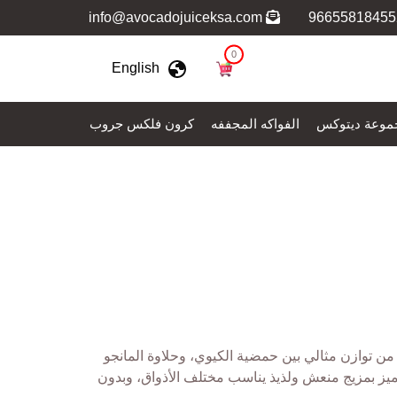
info@avocadojuiceksa.com
0
English
موعة ديتوكس
الفواكه المجففه
كرون فلكس جروب
 من توازن مثالي بين حمضية الكيوي، وحلاوة المانجو
يتميز بمزيج منعش ولذيذ يناسب مختلف الأذواق، وبدون