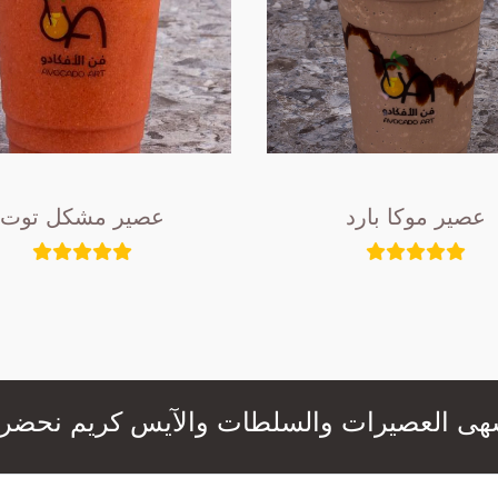
عصير موكا بارد
عصير مشكل توت
عصيرات والسلطات والآيس كريم نحضرها لكم بال