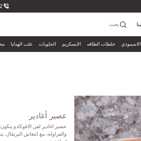
966558184552
نا
بحث
الاسموذي
خلطات الطاقه
الايسكريم
الحلويات
علب الهدايا
مج
عصير أغادير
عصير اغادير لفن الافوكادو يتكون
والفراولة، مع انتعاش البرتقال. 