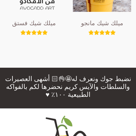
ميلك شيك مانجو
ميلك شيك فستق
نضبط جوك ونعرف له🤩👌🏻 أشهى العصيرات
والسلطات والآيس كريم نحضرها لكم بالفواكه
الطبيعية ١٠٠٪؜ ♥️