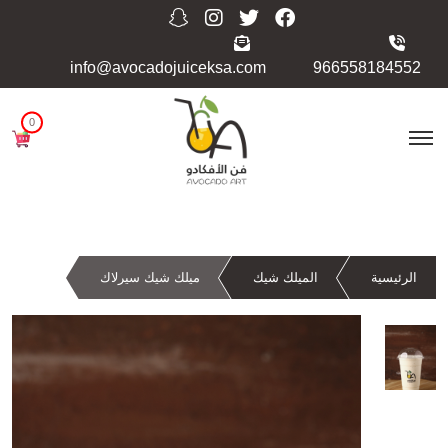
info@avocadojuiceksa.com
966558184552
0
الرئيسية
الميلك شيك
ميلك شيك سيرلاك