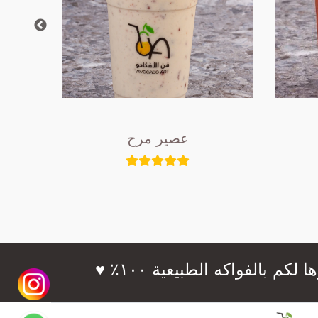
عصير مرح
فواكه الطبيعية ١٠٠٪؜ ♥️