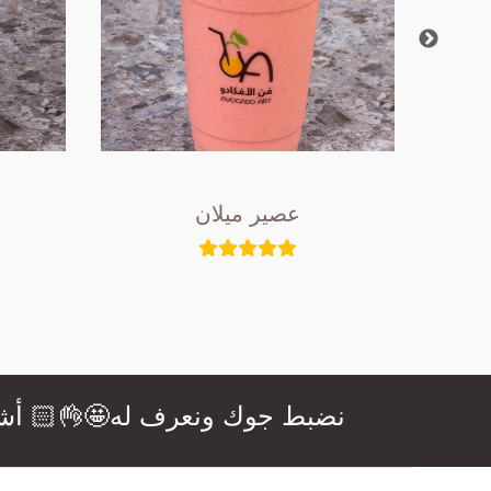
عصير ميلان
نضبط جوك ونعرف له🤩👌🏻 أشهى ال