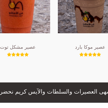
عصير موكا بارد
عصير مشكل توت
عصيرات والسلطات والآيس كريم نحضرها لكم بال