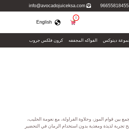
info@avocadojuiceksa.com
0
English
موعة ديتوكس
الفواكه المجففه
كرون فلكس جروب
مع بين قوام الموز، وحلاوة الفراولة، مع نعومة الحليب،
نح تجربة لذيذة ومغذية بدون استخدام الرمان في التحضير