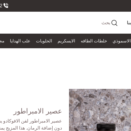
966558184552
نا
بحث
الاسموذي
خلطات الطاقه
الايسكريم
الحلويات
علب الهدايا
مج
عصير الامبراطور
عصير الامبراطور لفن الافوكادو يج
دون إضافة الرمان. هذا المزيج يم