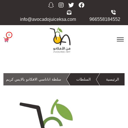
info@avocadojuiceksa.com
966558184552
0
الرئيسية
السلطات
سلطة اناناسي الافكادو بالايس كريم