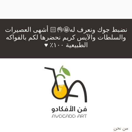
نضبط جوك ونعرف له🤩👌🏻 أشهى العصيرات
والسلطات والآيس كريم نحضرها لكم بالفواكه
الطبيعية ١٠٠٪؜ ♥️
من نحن