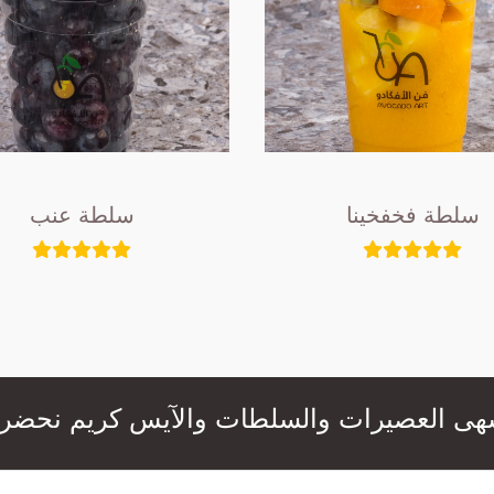
سلطة فخفخينا
سلطة عنب
عصيرات والسلطات والآيس كريم نحضرها لكم بال