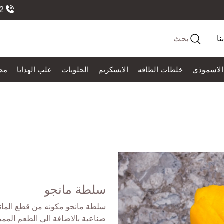
966558184552
نا
بحث
الاسموذي
خلطات الطاقه
الايسكريم
الحلويات
علب الهدايا
مج
سلطة مانجو
سلطة مانجو مكونه من قطع المانجو
صناعية بالاضافة الي الطعم المميز