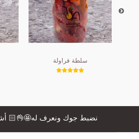
سلطة فراولة
نضبط جوك ونعرف له🤩👌🏻 أشهى ال