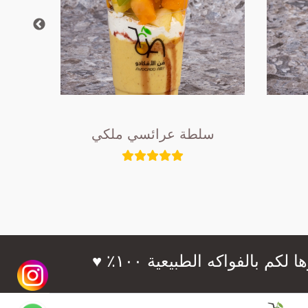
سلطة عرائسي ملكي
سلط
فواكه الطبيعية ١٠٠٪؜ ♥️