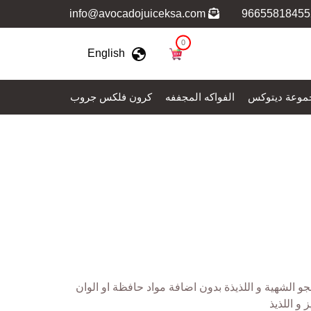
info@avocadojuiceksa.com
0
English
موعة ديتوكس
الفواكه المجففه
كرون فلكس جروب
 الشهية و اللذيذة بدون اضافة مواد حافظة او الوان
 و اللذيذ