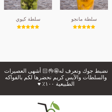
سلطة مانجو
سلطة كيوي
نضبط جوك ونعرف له🤩👌🏻 أشهى العصيرات
والسلطات والآيس كريم نحضرها لكم بالفواكه
الطبيعية ١٠٠٪؜ ♥️