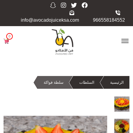
info@avocadojuiceksa.com
966558184552
0
الرئيسية
السلطات
سلطة فواكة