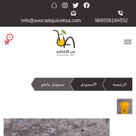
info@avocadojuiceksa.com
966558184552
0
الرئيسية
الاسموذي
سموذي مانجو