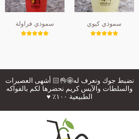
سموذي كيوي
سموذي فراولة
نضبط جوك ونعرف له🤩👌🏻 أشهى العصيرات
والسلطات والآيس كريم نحضرها لكم بالفواكه
الطبيعية ١٠٠٪؜ ♥️