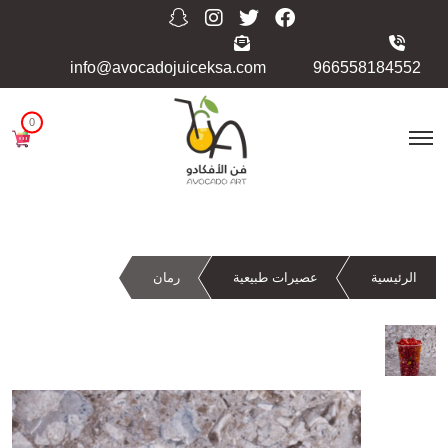
info@avocadojuiceksa.com
966558184552
0
الرئيسية
عصيرات طبيعية
رمان