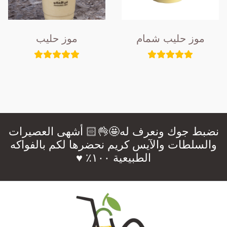
موز حليب شمام
موز حليب
نضبط جوك ونعرف له🤩👌🏻 أشهى العصيرات
والسلطات والآيس كريم نحضرها لكم بالفواكه
الطبيعية ١٠٠٪؜ ♥️