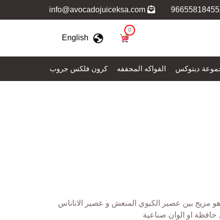
info@avocadojuiceksa.com
0
English
موعة ديتوكس
الفواكه المجففه
كرون فلكس جروب
هو مزيج بين عصير الكيوي المنعش و عصير الاناناس
 حافظة او الوان صناعية