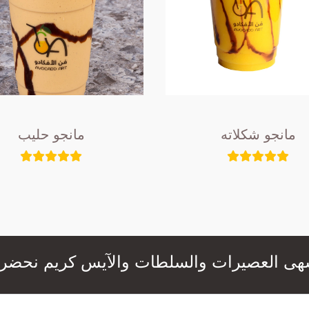
مانجو شكلاته
مانجو حليب
عصيرات والسلطات والآيس كريم نحضرها لكم بال