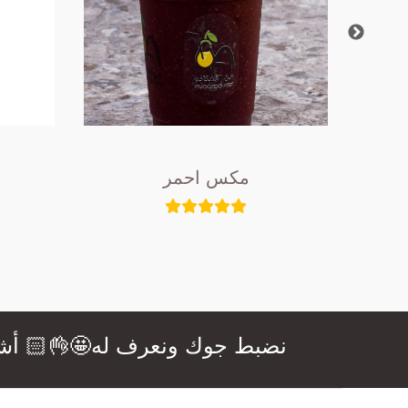
مكس احمر
نضبط جوك ونعرف له🤩👌🏻 أشهى ال