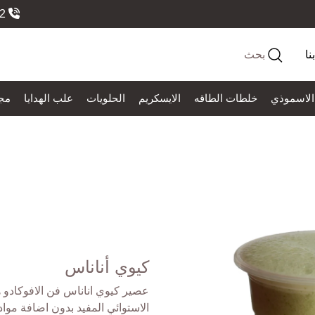
966558184552
نا
بحث
الاسموذي
خلطات الطاقه
الايسكريم
الحلويات
علب الهدايا
مج
كيوي أناناس
عصير كيوي اناناس فن الافوكادو 
الاستوائي المفيد بدون اضافة مواد