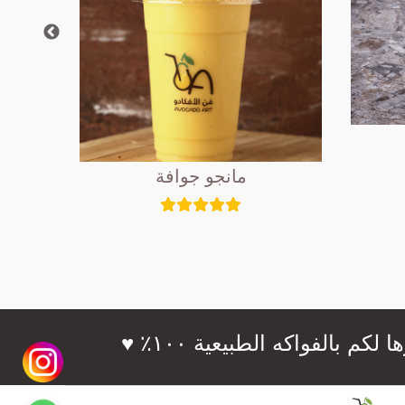
مانجو جوافة
فواكه الطبيعية ١٠٠٪؜ ♥️