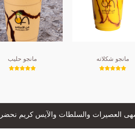
مانجو شكلاته
مانجو حليب
عصيرات والسلطات والآيس كريم نحضرها لكم بال