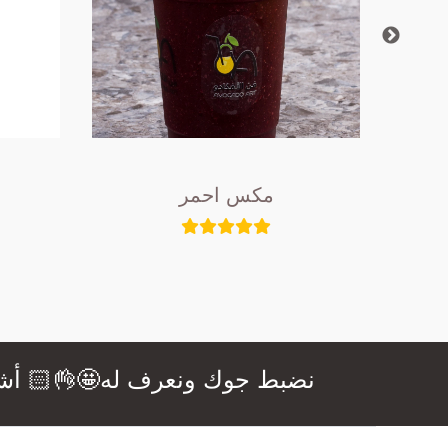
مكس احمر
نضبط جوك ونعرف له🤩👌🏻 أشهى ال