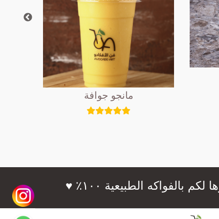
مانجو جوافة
فواكه الطبيعية ١٠٠٪؜ ♥️