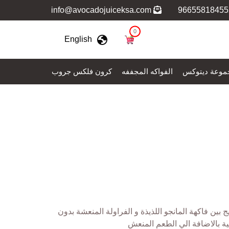
info@avocadojuiceksa.com
0
English
موعة ديتوكس
الفواكه المجففه
كرون فلكس جروب
 بين فاكهة المانجو اللذيذة و الفراولة المنعشة بدون
ية بالاضافة الي الطعم المنعش