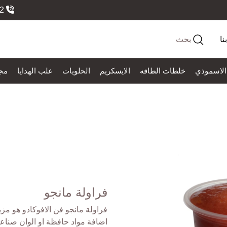
966558184552
نا
بحث
الاسموذي
خلطات الطاقه
الايسكريم
الحلويات
علب الهدايا
مج
فراولة مانجو
فراولة مانجو فن الافوكادو هو مزيج
اضافة مواد حافظة او الوان صناع