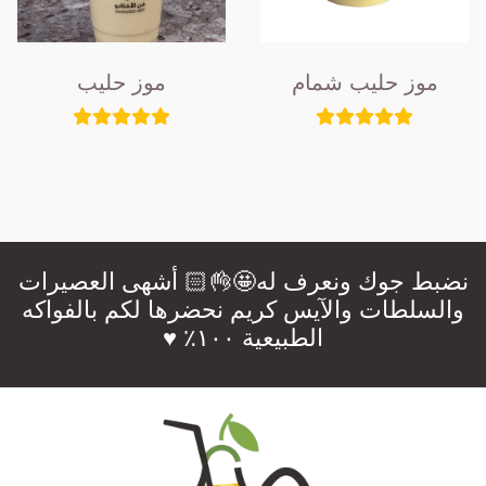
موز حليب شمام
موز حليب
نضبط جوك ونعرف له🤩👌🏻 أشهى العصيرات
والسلطات والآيس كريم نحضرها لكم بالفواكه
الطبيعية ١٠٠٪؜ ♥️