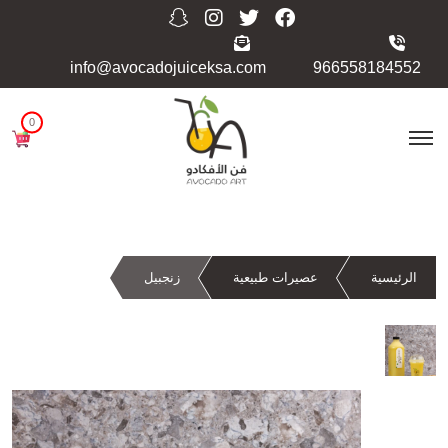
info@avocadojuiceksa.com
966558184552
0
الرئيسية
عصيرات طبيعية
زنجبيل