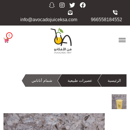
info@avocadojuiceksa.com
966558184552
0
الرئيسية
عصيرات طبيعية
شمام أناناس