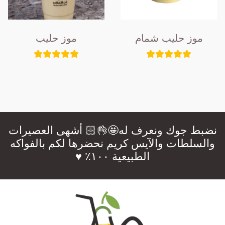
موز حليب شمام
موز حليب
نضبط جوك ونعرف له🤩👌🏻 أشهى العصيرات
والسلطات والآيس كريم نحضرها لكم بالفواكه
الطبيعية ١٠٠٪؜ ♥️